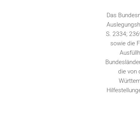
Das Bundesm
Auslegungshi
S. 2334; 236
sowie die F
Ausfüll
Bundesländer
die von
Württem
Hilfestellun