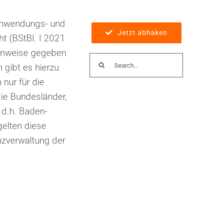
Anwendungs- und
Jetzt abhaken
t (BStBl. I 2021
Hinweise gegeben
Suche
 gibt es hierzu
nach:
 nur für die
ie Bundesländer,
 d.h. Baden-
elten diese
nzverwaltung der