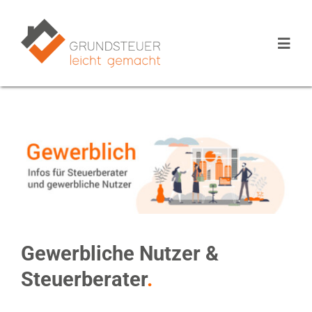
Zum
Inhalt
Toggl
springen
Navig
Preise
Die Anwendung
Ratgeber
Gewerbliche Nutzer &
Steuerberater
.