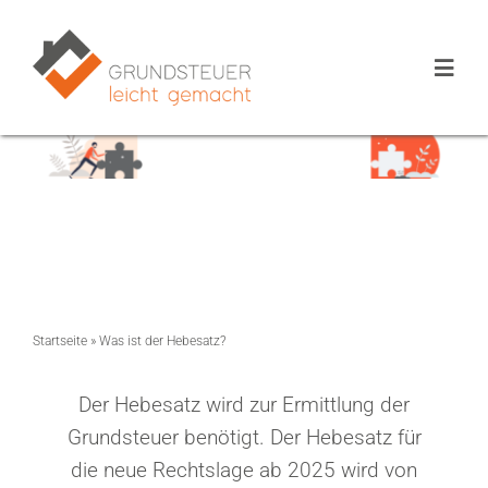
Zum
Inhalt
09. Februar 2022
Toggl
springen
Navig
Preise
Die Anwendung
Ratgeber
Startseite
»
Was ist der Hebesatz?
Der Hebesatz wird zur Ermittlung der
Grundsteuer benötigt. Der Hebesatz für
die neue Rechtslage ab 2025 wird von